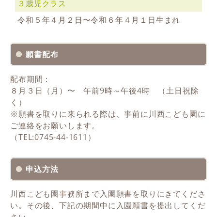
３歳児クラス
令和５年４⽉２⽇〜令和６年４⽉１⽇⽣まれ
願書配布
配布期間：
８⽉３⽇（月）〜 午前
9
時～午後
4
時 （土日祝除
く）
※願書を取りに来られる際は、事前に川西こども園に
ご連絡をお願いします。
（
TEL:0745-44-1611
）
申込方法
川西こども園事務所まで入園願書を取りにきてくださ
い。その後、下記の期間中に入園願書を提出してくだ