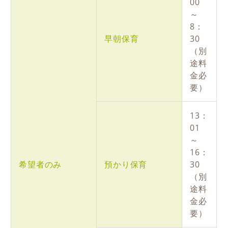
00
～
8：
早朝保育
30
（別
途料
金必
要）
13：
01
～
16：
希望者のみ
預かり保育
30
（別
途料
金必
要）