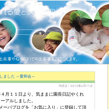
しました ～愛和会～
作成日：
2012年4月11日
年４月１１日より、気ままに園長日記やくれ
ューアルしました。
やアメーバブログを「お気に入り」に登録して頂