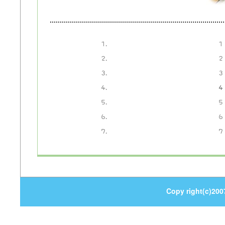
1
2
3
4
5
6
7
Copy right(c)200