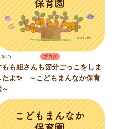
26/2/5
ブログ
すもも組さんも節分ごっこをしま
したよ✨ ～こどもまんなか保育
園～