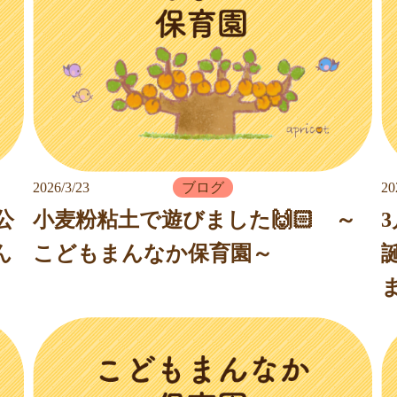
2026/3/23
ブログ
20
公
小麦粉粘土で遊びました🙌🏻 ～
ん
こどもまんなか保育園～