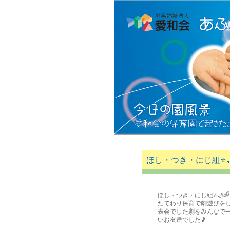
ほし・つき・にじ組⭐️
ほし・つき・にじ組⭐️🌙🌈
たてわり保育で劇遊びを
表会でした劇をみんなで一
いお友達でした🎵