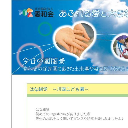
はな組🌸 ～川西こども園～
はな組🌸
初めてのEnglish playがありました😊
先生のお話をよく聞いてダンスや絵本を楽しみましたよ♪