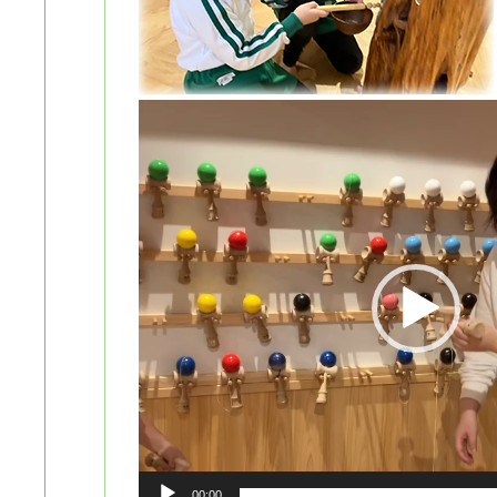
動
画
プ
レ
ー
ヤ
ー
00:00