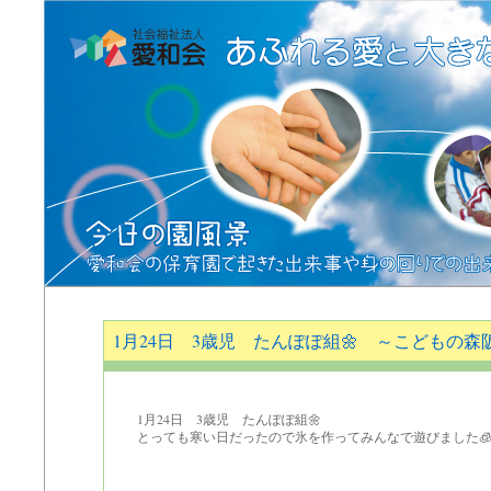
1月24日 3歳児 たんぽぽ組🌼 ～こどもの
1月24日 3歳児 たんぽぽ組🌼
とっても寒い日だったので氷を作ってみんなで遊びました🧊❄️