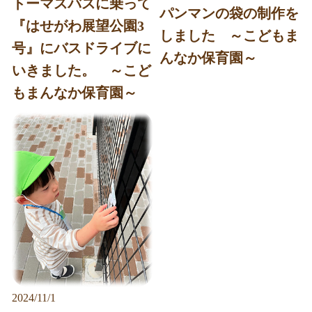
トーマスバスに乗って
パンマンの袋の制作を
『はせがわ展望公園3
しました ～こどもま
号』にバスドライブに
んなか保育園～
いきました。 ～こど
もまんなか保育園～
2024/11/1