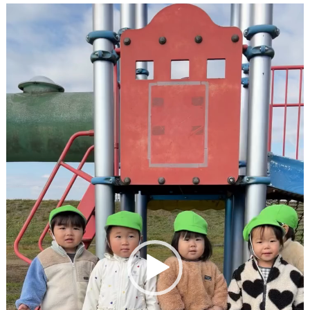
動
画
プ
レ
ー
ヤ
ー