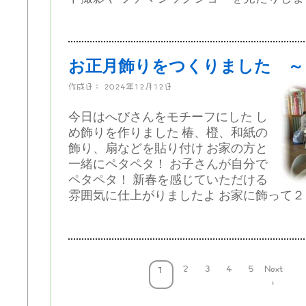
お正月飾りをつくりました ～
作成日：
2024年12月12日
今日はへびさんをモチーフにした し
め飾りを作りました 椿、橙、和紙の
飾り、扇などを貼り付け お家の方と
一緒にペタペタ！ お子さんが自分で
ペタペタ！ 新春を感じていただける
雰囲気に仕上がりましたよ お家に飾って２０
2
3
4
5
Next
1
›