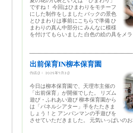
夏の花の代表といえば「ひまわり」
ですね！ 今回はひまわりをモチーフ
にした制作をしました バックの景色
とひまわりは事前にこちらで準備 ひ
まわりの真ん中部分に みんなに模様
を付けてもらいました 白色の絵の具をメラミ
出前保育IN柳本保育園
作成日：
2025年7月3日
今日は柳本保育園で、天理市主催の
「出前保育」が開催でした。 リズム
遊び・ふれあい遊び 柳本保育園から
は「パネルシアター」手をたたきま
しょう！と アンパンマンの手遊びを
させていただきました。 元気いっぱいのお友